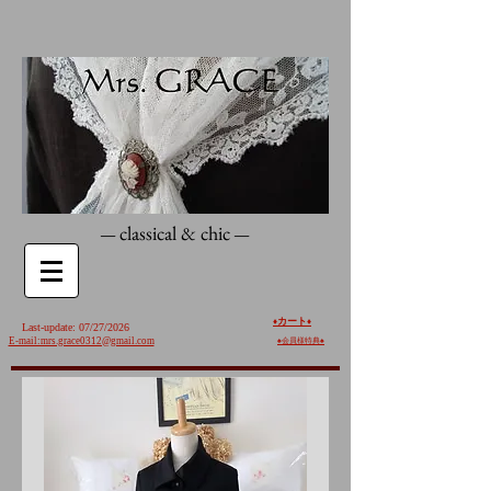
classical & chic
—
—
カート
♦️
♦️
Last-update: 07/27/2026
E-mail:mrs.grace0312@gmail.com
♠︎
会員様特典♠︎