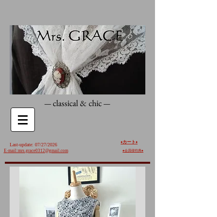
classical & chic
—
—
カート
♦️
♦️
Last-update: 07/27/2026
E-mail:mrs.grace0312@gmail.com
♠︎
会員様特典♠︎