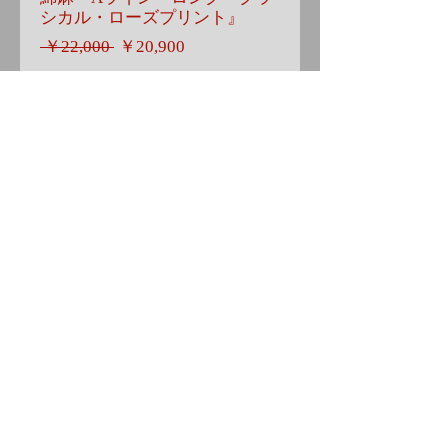
シカル・ローズプリント』
通
セ
 ￥22,000 
￥20,900
常
ー
価
ル
在庫なし
格
価
格
MG2509
Details
♦️️️️ワンピース『メリッサ』♦️
発送・送料
::::::::::::::::::::::::::::::::::::::::
華やかになり過ぎない
宅急便
大人の薔薇柄ワンピースです♪
お手入れ
送料無料
♦️♦️♦️
＊ホームクリーニング
肩からのプリンセスライン切り替えで
手洗い…中性洗剤を使用し
バスト〜ウエスト部分を
脱水も含めて短時間に
スッキリと纏めて
お済ませ下さい。(陰干し)
スカート部分は綺麗なフレアライン…
＊ドライクリーニング
ボートネックの肩の部分で少しだけ