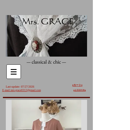
classical & chic
—
—
カート
♦️
♦️
Last-update: 07/27/2026
E-mail:mrs.grace0312@gmail.com
♠︎
会員様特典♠︎