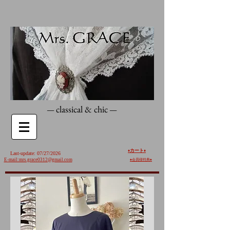
classical & chic
—
—
カート
♦️
♦️
Last-update: 07/27/2026
E-mail:mrs.grace0312@gmail.com
♠︎
会員様特典♠︎