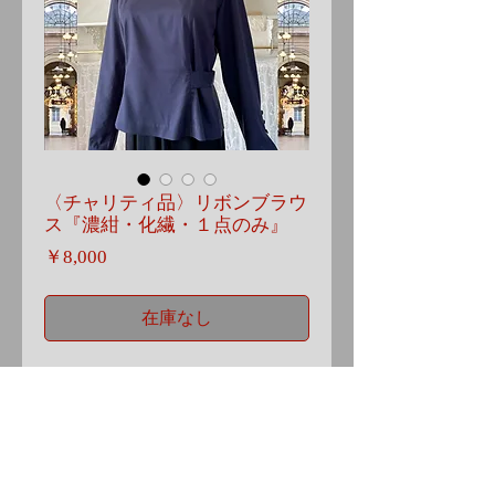
〈チャリティ品〉リボンブラウ
ス『濃紺・化繊・１点のみ』
価
￥8,000
格
在庫なし
MG2199
Details
リボンがアクセントのシンプルな