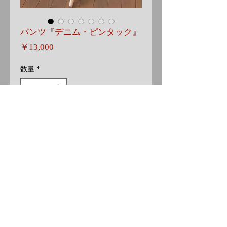
パンツ『デニム・ピンタック』
価
￥13,000
格
数量
*
カートに追加
MG2106
Details
ピンタックの効いた脚長・細見えの
発送・送料
パンツです。
ウエスト回りは程良いゆとりに抑え
宅急便
裾幅は少し広めに…