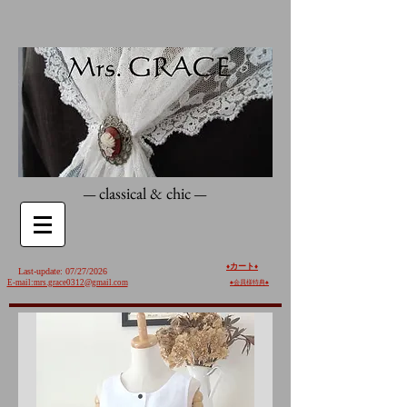
classical & chic
—
—
カート
♦️
♦️
Last-update: 07/27/2026
E-mail:mrs.grace0312@gmail.com
♠︎
会員様特典♠︎