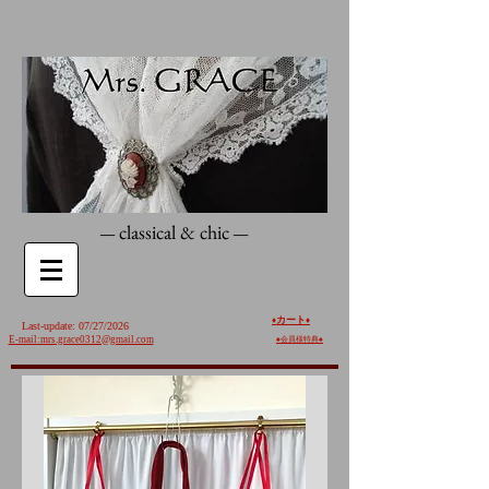
classical & chic
—
—
カート
♦️
♦️
Last-update: 07/27/2026
E-mail:mrs.grace0312@gmail.com
♠︎
会員様特典♠︎