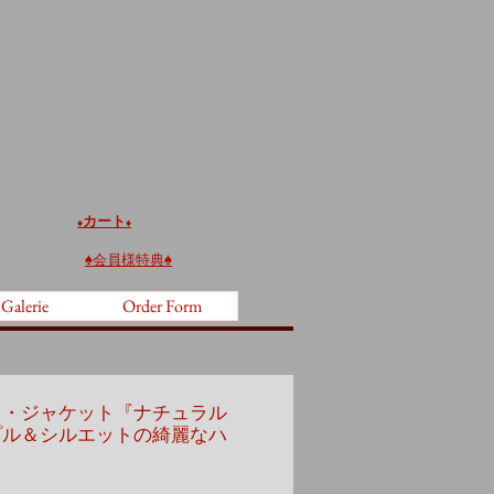
カート
♦️
♦️
♠︎
会員様特典♠︎
 Galerie
Order Form
ス・ジャケット『ナチュラル
プル＆シルエットの綺麗なハ