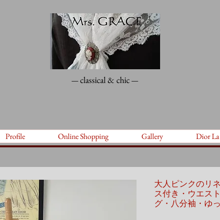
classical & chic
—
—
Profile
Online Shopping
Gallery
Dior La
大人ピンクのリ
ス付き・ウエス
グ・八分袖・ゆ