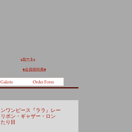
カート
♦️
♦️
♠︎
会員様特典♠︎
 Galerie
Order Form
ネンワンピース『ララ』レー
トリボン・ギャザー・ロン
ったり目