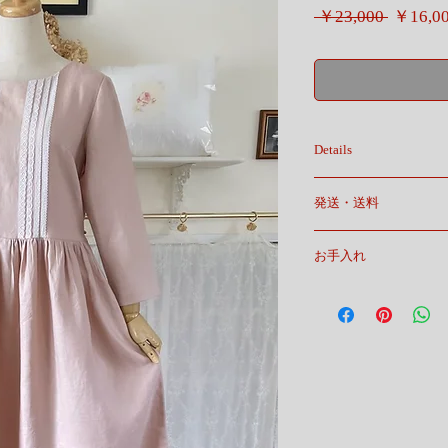
通
 ￥23,000 
￥16,0
常
価
格
Details
♦️ワンピース『ララ』♦️
発送・送料
:::::::::::::::::::::::::::::::::
レースがポイントの大
宅急便
ワンピースです。
お手入れ
送料無料
♦️♦️♦️
＊ホームクリーニング
全体的にゆったり目な
手洗い…中性洗剤を
胸ダーツ処理で程よく
脱水も含めて短時間
ウエストはあまり絞ら
お済ませ下さい。(陰
そのままフワッと着て
＊ドライクリーニング
取り外しのできるリボ
ウエストを絞って着る
また違った雰囲気にな
オフ白のレースがより