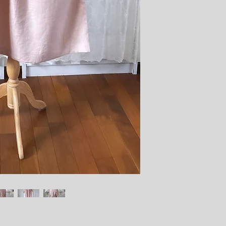
見せてくます。
生地は程よい厚さのリ
リネン特有のネップや
ほとんどなく、サラッ
滑らかな肌触りです。
♦️♦️♦️
いろいろなピンクがあ
魅かれるお色目は変わ
年齢を重ねても着続け
抑えたお色目のこの大
周囲を和ませてくれる
お肌を綺麗に見せてく
お薦めです。
流行に左右されない形
長くご着用いただける
こちらのお代金は経費(
差し引いた金額を
大船渡市林野火災への
させていただきます(〜6
♦️♦️♦️
新しいお洋服が届くと