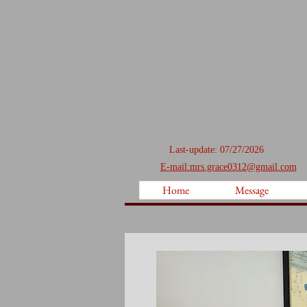
Last-update: 07/27/2026
E-mail:mrs.grace0312@gmail.com
Home
Message