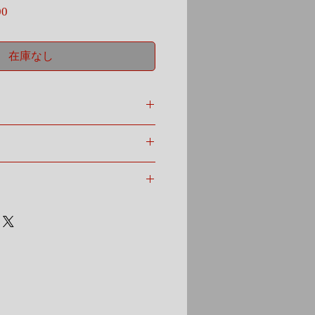
セ
00
ー
ル
価
在庫なし
格
::::::::::::::::::::
人可愛い
がら
使用し
馴染み
に
ずに…。
干し)
もいいですし
ンで
と
ります。
明るい雰囲気に