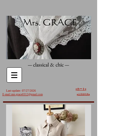
classical & chic
—
—
カート
♦️
♦️
Last-update: 07/27/2026
E-mail:mrs.grace0312@gmail.com
♠︎
会員様特典♠︎