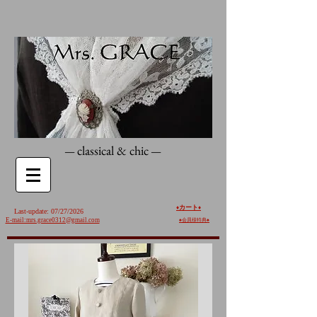
classical & chic
—
—
カート
♦️
♦️
Last-update: 07/27/2026
E-mail:mrs.grace0312@gmail.com
♠︎
会員様特典♠︎