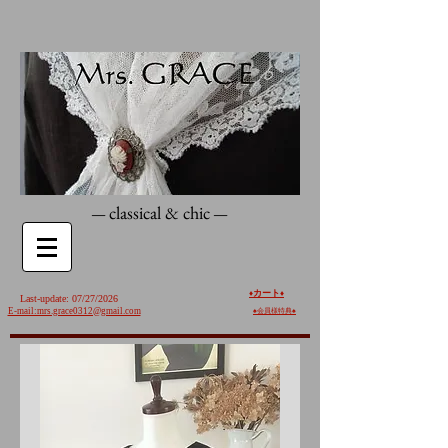
classical & chic
—
—
カート
♦️
♦️
Last-update: 07/27/2026
E-mail:mrs.grace0312@gmail.com
♠︎
会員様特典♠︎