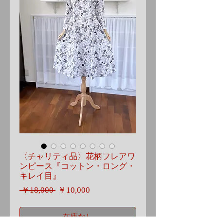
〈チャリティ品〉花柄フレアワ
ンピース『コットン・ロング・
キレイ目』
通
セ
 ￥18,000 
￥10,000
常
ー
価
ル
在庫なし