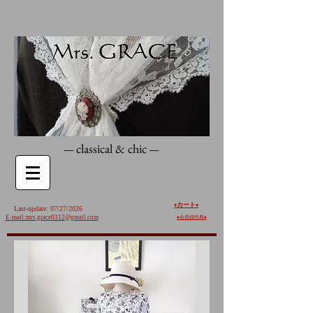
classical & chic
—
—
カート
♦️
♦️
Last-update: 07/27/2026
E-mail:mrs.grace0312@gmail.com
♠︎
会員様特典♠︎