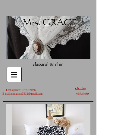
classical & chic
—
—
カート
♦️
♦️
Last-update: 07/27/2026
E-mail:mrs.grace0312@gmail.com
♠︎
会員様特典♠︎