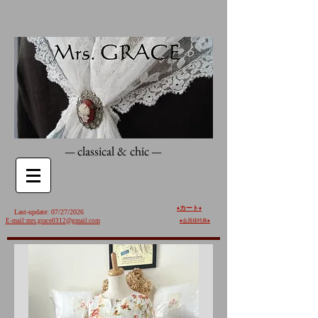
classical & chic
—
—
カート
♦️
♦️
Last-update: 07/27/2026
E-mail:mrs.grace0312@gmail.com
♠︎
会員様特典♠︎