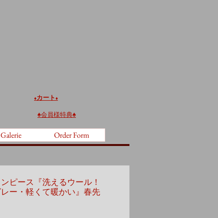
カート
♦️
♦️
♠︎
会員様特典♠︎
 Galerie
Order Form
ワンピース『洗えるウール！
グレー・軽くて暖かい』春先