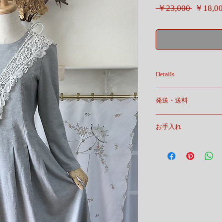
通
 ￥23,000 
￥18,0
常
価
格
Details
♦️ワンピース『リズ』♦️
発送・送料
:::::::::::::::::::::::::::::::::
寒い季節もやっぱりワ
宅急便
…私もその1人ですが
お手入れ
送料無料
そんな方にお薦めの軽
そして嵩張らない薄手
＊ホームクリーニング
ワンピース『リズ』で
ぬるま湯にて中性洗
脱水も含めて短時間に
♦️♦️♦️
(陰干し)
ローウエスト位置まで
＊ドライクリーニング
タックをとり、ウエス
ストンとしたラインの
畳んだタック分が裾に
広がります。