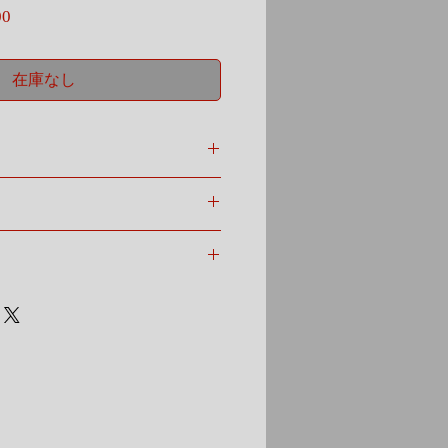
セ
00
ー
ル
価
在庫なし
格
:::::::
ンピースを着たい
…
くて暖かく
ウールの
：手洗い
す。
剤を使用し
 お済ませ下さい。
前後６本ずつの
トを締め過ぎない
上半身…
向かって