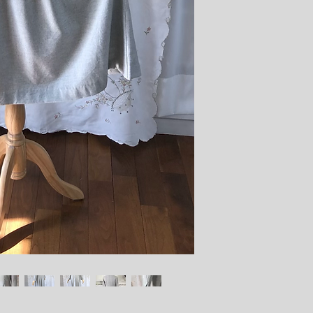
お袖口近くも少しタッ
お袖口に向かって可愛
(家事の際にはこのタ
折り返していただくと
ネックラインの開き具
寒い季節用に小さ目に
薄手で柔らかく軽いウ
なかなか出会えない素
お色はいろいろなお色
街全体がどんよりして
明るく新鮮なライトグ
通常はコットンやリネ
ウール生地の水通しは
こちらの生地は水通し
見た感じで可能なので
(沢山の生地と向き合っ
実験してみたところ縮
風合いも損なわれませ
ですので、セーターの
お洗濯していただけま
この状況下では、なる
マメにお洗濯したいで