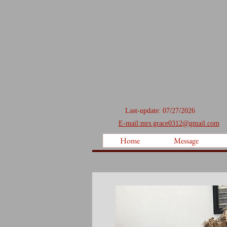
Last-update: 07/27/2026
E-mail:mrs.grace0312@gmail.com
Home
Message