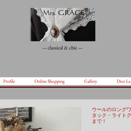
classical & chic
—
—
Profile
Online Shopping
Gallery
Dior La
ウールのロング
タック・ライト
まで！