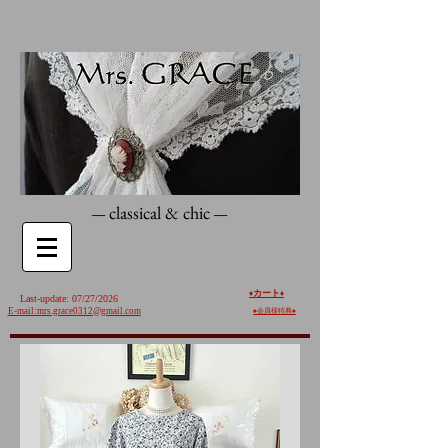
classical & chic
—
—
カート
♦️
♦️
Last-update: 07/27/2026
E-mail:mrs.grace0312@gmail.com
♠︎
会員様特典♠︎