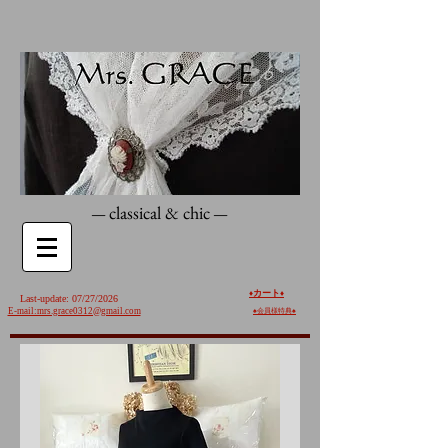
classical & chic
—
—
カート
♦️
♦️
Last-update: 07/27/2026
E-mail:mrs.grace0312@gmail.com
♠︎
会員様特典♠︎