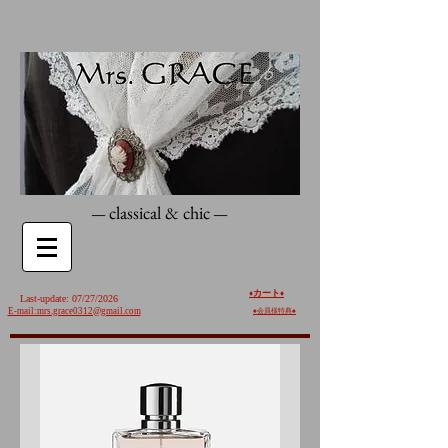
classical & chic
—
—
カート
♦️
♦️
Last-update: 07/27/2026
E-mail:mrs.grace0312@gmail.com
♠︎
会員様特典♠︎