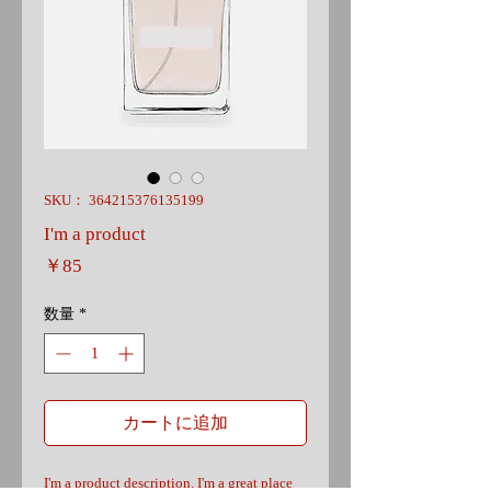
SKU： 364215376135199
I'm a product
価
￥85
格
数量
*
カートに追加
I'm a product description. I'm a great place 